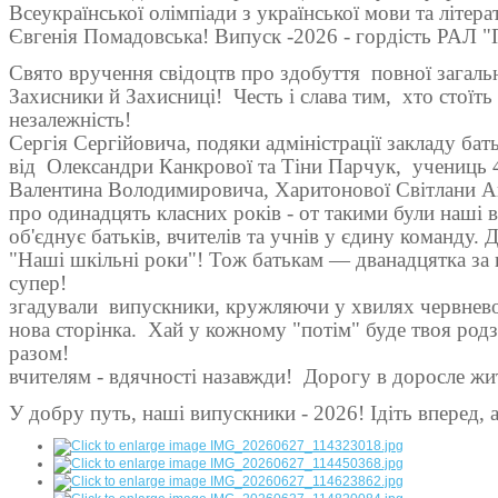
Всеукраїнської олімпіади з української мови та літе
Євгенія Помадовська! Випуск -2026
­­-
гордість РАЛ "
Свято вручення свідоцтв про здобуття
повної загаль
Захисники й Захисниці!
Честь і слава тим,
хто стоїть
незалежність!
Сергія Сергійовича, подяки адміністрації закладу бат
від
Олександри Канкрової та Тіни Парчук,
учениць 4
Валентина Володимировича, Харитонової Світлани Ана
про одинадцять класних років - от такими були наші в
об'єднує батьків, вчителів та учнів у єдину команду.
"Наші шкільні роки"! Тож батькам — дванадцятка за кр
супер!
згадували
випускники, кружляючи у хвилях червневог
нова сторінка.
Хай у кожному "потім" буде твоя род
разом!
вчителям - вдячності назавжди!
Дорогу в доросле жит
У добру путь, наші випускники - 2026! Ідіть вперед,