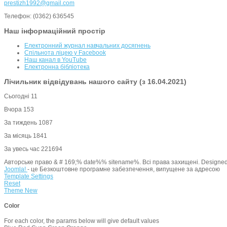
prestizh1992@gmail.com
Телефон: (0362) 636545
Наш інформаційний простір
Електронний журнал навчальних досягнень
Спільнота ліцею у Facebook
Наш канал в YouTube
Електронна бібліотека
Лічильник відвідувань нашого сайту (з 16.04.2021)
Сьогодні
11
Вчора
153
За тиждень
1087
За місяць
1841
За увесь час
221694
Авторське право & # 169;% date%% sitename%. Всі права захищені. Designe
Joomla!
- це Безкоштовне програмне забезпечення, випущене за адресою
Template Settings
Reset
Theme
New
Color
For each color, the params below will give default values