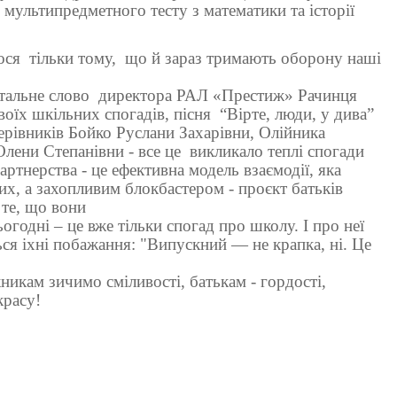
мультипредметного тесту з математики та історії
ося
тільки тому,
що й зараз тримають оборону наші
тальне слово
директора РАЛ «Престиж» Рачинця
оїх шкільних спогадів, пісня
“Вірте, люди, у дива”
керівників Бойко Руслани Захарівни, Олійника
лени Степанівни - все це
викликало теплі спогади
артнерства - це ефективна модель взаємодії, яка
х, а захопливим блокбастером - проєкт батьків
 те, що вони
огодні – це вже тільки спогад про школу. І про неї
ся іхні побажання: "Випускний — не крапка, ні. Це
никам зичимо сміливості, батькам - гордості,
красу!