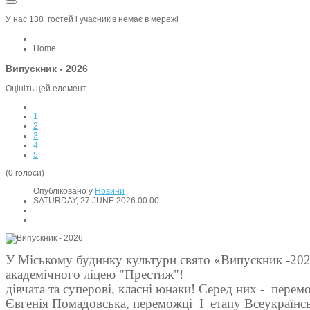
У нас 138 гостей i учасників немає в мережі
Home
Випускник - 2026
Оцініть цей елемент
1
2
3
4
5
(0 голоси)
Опубліковано у
Новини
SATURDAY, 27 JUNE 2026 00:00
У Міському будинку культури свято «Випускник -20
академічного ліцею "Престиж"!
дівчата та суперові, класні юнаки! Серед них -
перемо
Євгенія Помадовська, переможці
І
етапу Всеукраїнсь