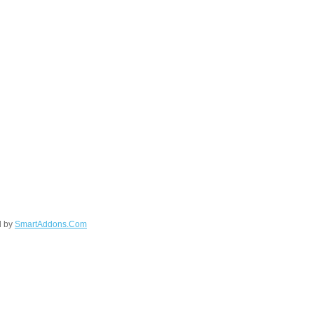
d by
SmartAddons.Com