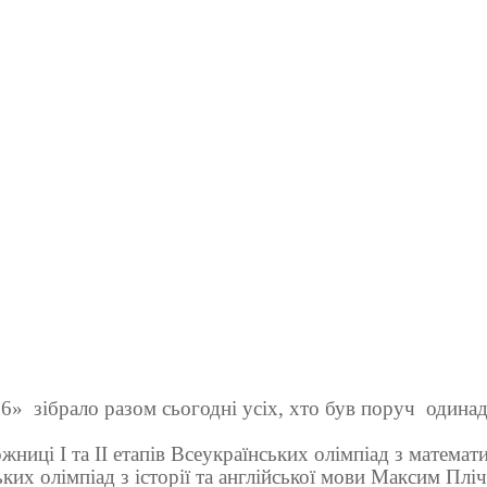
26»
зібрало разом сьогодні усіх, хто був поруч
одинад
жниці І та ІІ етапів Всеукраїнських олімпіад з математ
ких олімпіад з історії та англійської мови Максим Пліч