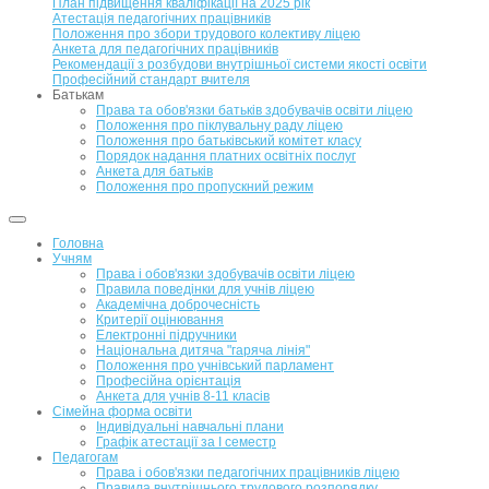
План підвищення кваліфікації на 2025 рік
Атестація педагогічних працівників
Положення про збори трудового колективу ліцею
Анкета для педагогічних працівників
Рекомендації з розбудови внутрішньої системи якості освіти
Професійний стандарт вчителя
Батькам
Права та обов'язки батьків здобувачів освіти ліцею
Положення про піклувальну раду ліцею
Положення про батьківський комітет класу
Порядок надання платних освітніх послуг
Анкета для батьків
Положення про пропускний режим
Головна
Учням
Права і обов'язки здобувачів освіти ліцею
Правила поведінки для учнів ліцею
Академічна доброчесність
Критерії оцінювання
Електронні підручники
Національна дитяча "гаряча лінія"
Положення про учнівський парламент
Професійна орієнтація
Анкета для учнів 8-11 класів
Сімейна форма освіти
Індивідуальні навчальні плани
Графік атестації за І семестр
Педагогам
Права і обов'язки педагогічних працівників ліцею
Правила внутрішнього трудового розпорядку