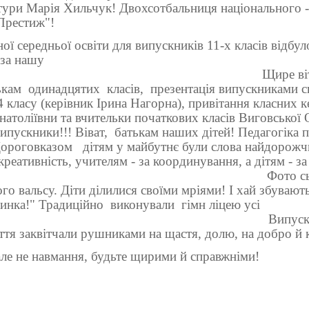
ратури Марія Хильчук!
Двохсотбальниця національного - 
Престиж"!
ної середньої освіти для випускників 11-х класів відбул
 за нашу
Щире ві
ькам
одинадцятих
класів,
презентація випускниками св
 класу (керівник Ірина Нагорна), привітання класних 
толіївни та вчительки початкових класів Виговської О
ипускники!!! Віват,
батькам наших дітей! Педагогіка п
 Дороговказом
дітям у майбутнє були слова найдорожчи
еативність, учителям - за координування, а дітям - за
Фото сь
о вальсу. Діти ділилися своїми мріями! І хай збувають
зинка!" Традиційно
виконували
гімн ліцею усі
Випуск
тя заквітчали рушниками на щастя, долю, на добро й 
 але не навмання, будьте щирими й справжніми!