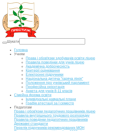
Шукати
Головна
Учням
Права і обов'язки здобувачів освіти ліцею
Правила поведінки для учнів ліцею
Академічна доброчесність
Критерії оцінювання
Електронні підручники
Національна дитяча "гаряча лінія"
Положення про учнівський парламент
Професійна орієнтація
Анкета для учнів 8-11 класів
Сімейна форма освіти
Індивідуальні навчальні плани
Графік атестації за І семестр
Педагогам
Права і обов'язки педагогічних працівників ліцею
Правила внутрішнього трудового розпорядку
Правила поведінки педагогічних працівників
Державні стандарти
Перелік підручників рекомендованих МОН