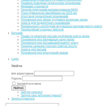
Правила поведінки педагогічних працівників
Державні стандарти
Перелік підручників рекомендованих МОН
План підвищення кваліфікації на 2025 рік
Атестація педагогічних працівників
Положення про збори трудового колективу ліцею
Анкета для педагогічних працівників
Рекомендації з розбудови внутрішньої системи якості освіти
Професійний стандарт вчителя
Батькам
Права та обов'язки батьків здобувачів освіти ліцею
Положення про піклувальну раду ліцею
Положення про батьківський комітет класу
Порядок надання платних освітніх послуг
Анкета для батьків
Положення про пропускний режим
Login
Увійти
Ім'я користувача
Пароль
Запам'ятати мене
Увійти1
Забули пароль?
Забули своє ім'я користувача?
Зареєструватися