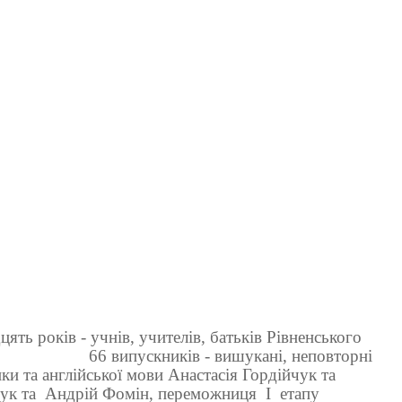
цять років - учнів, учителів, батьків Рівненського
66 випускників - вишукані, неповторні
ики та англійської мови Анастасія Гордійчук та
ук та
Андрій Фомін, переможниця
І
етапу