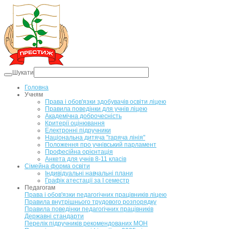
Шукати
Головна
Учням
Права і обов'язки здобувачів освіти ліцею
Правила поведінки для учнів ліцею
Академічна доброчесність
Критерії оцінювання
Електронні підручники
Національна дитяча "гаряча лінія"
Положення про учнівський парламент
Професійна орієнтація
Анкета для учнів 8-11 класів
Сімейна форма освіти
Індивідуальні навчальні плани
Графік атестації за І семестр
Педагогам
Права і обов'язки педагогічних працівників ліцею
Правила внутрішнього трудового розпорядку
Правила поведінки педагогічних працівників
Державні стандарти
Перелік підручників рекомендованих МОН