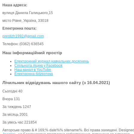
Наша адреса:
вулиця Данила Галицького,15
місто Рівне, Україна, 33018
Електронна пошта:
prestizh1992@gmail.com
Телефон: (0362) 636545
Наш інформаційний простір
Електронний журнал навчальних досягнень
Спільнота ліцею у Facebook
Наш канал в YouTube
Електронна бібліотека
Лічильник відвідувань нашого сайту (з 16.04.2021)
Сьогодні
40
Вчора
131
За тиждень
1247
За місяць
2001
За увесь час
221854
Авторське право & # 169;% date%% sitename%. Всі права захищені. Designe