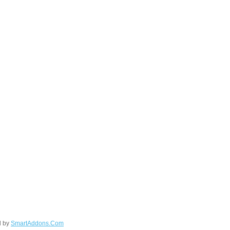
d by
SmartAddons.Com