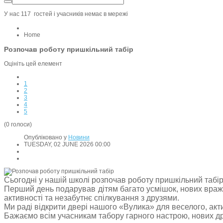
У нас 117 гостей i учасників немає в мережі
Home
Розпочав роботу пришкільний табір
Оцініть цей елемент
1
2
3
4
5
(0 голоси)
Опубліковано у
Новини
TUESDAY, 02 JUNE 2026 00:00
Сьогодні у нашій школі розпочав роботу пришкільний табі
Перший день подарував дітям багато усмішок, нових вражен
активності та незабутнє спілкування з друзями.
Ми раді відкрити двері нашого «Вулика» для веселого, акти
Бажаємо всім учасникам табору гарного настрою, нових дру