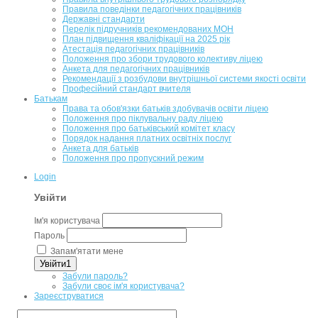
Правила поведінки педагогічних працівників
Державні стандарти
Перелік підручників рекомендованих МОН
План підвищення кваліфікації на 2025 рік
Атестація педагогічних працівників
Положення про збори трудового колективу ліцею
Анкета для педагогічних працівників
Рекомендації з розбудови внутрішньої системи якості освіти
Професійний стандарт вчителя
Батькам
Права та обов'язки батьків здобувачів освіти ліцею
Положення про піклувальну раду ліцею
Положення про батьківський комітет класу
Порядок надання платних освітніх послуг
Анкета для батьків
Положення про пропускний режим
Login
Увійти
Ім'я користувача
Пароль
Запам'ятати мене
Увійти1
Забули пароль?
Забули своє ім'я користувача?
Зареєструватися