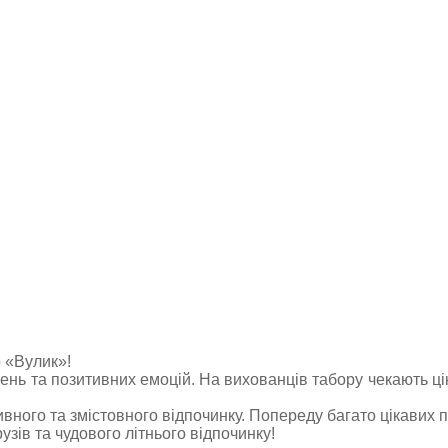
р «Вулик»!
ь та позитивних емоцій. На вихованців табору чекають цікав
вного та змістовного відпочинку. Попереду багато цікавих по
зів та чудового літнього відпочинку!