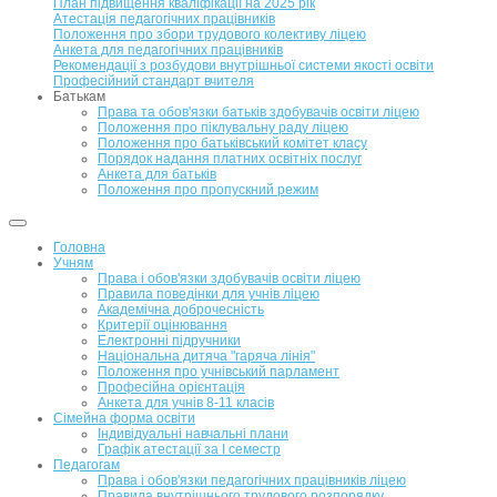
План підвищення кваліфікації на 2025 рік
Атестація педагогічних працівників
Положення про збори трудового колективу ліцею
Анкета для педагогічних працівників
Рекомендації з розбудови внутрішньої системи якості освіти
Професійний стандарт вчителя
Батькам
Права та обов'язки батьків здобувачів освіти ліцею
Положення про піклувальну раду ліцею
Положення про батьківський комітет класу
Порядок надання платних освітніх послуг
Анкета для батьків
Положення про пропускний режим
Головна
Учням
Права і обов'язки здобувачів освіти ліцею
Правила поведінки для учнів ліцею
Академічна доброчесність
Критерії оцінювання
Електронні підручники
Національна дитяча "гаряча лінія"
Положення про учнівський парламент
Професійна орієнтація
Анкета для учнів 8-11 класів
Сімейна форма освіти
Індивідуальні навчальні плани
Графік атестації за І семестр
Педагогам
Права і обов'язки педагогічних працівників ліцею
Правила внутрішнього трудового розпорядку