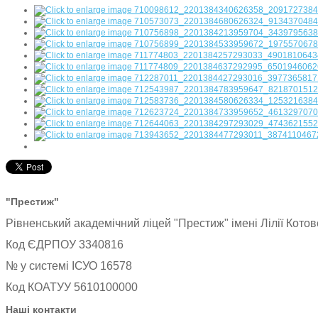
"Престиж"
Рівненський академічний ліцей "Престиж" імені Лілії Котовс
Код ЄДРПОУ 3340816
№ у системі ІСУО 16578
Код КОАТУУ 5610100000
Наші контакти