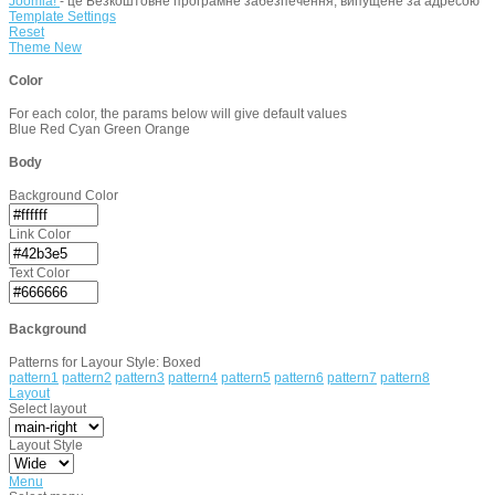
Joomla!
- це Безкоштовне програмне забезпечення, випущене за адресою
Template Settings
Reset
Theme
New
Color
For each color, the params below will give default values
Blue
Red
Cyan
Green
Orange
Body
Background Color
Link Color
Text Color
Background
Patterns for Layour Style: Boxed
pattern1
pattern2
pattern3
pattern4
pattern5
pattern6
pattern7
pattern8
Layout
Select layout
Layout Style
Menu