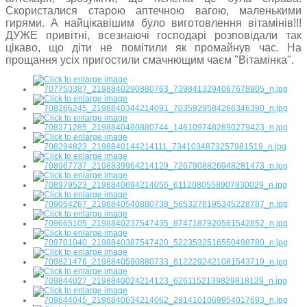
Скористалися старою аптечною вагою, маленькими
гирями. А найцікавішим було виготовлення вітамінів!!!
ДУЖЕ привітні, всезнаючі господарі розповідали так
цікаво, що діти не помітили як промайнув час. На
прощання усіх пригостили смачнющим чаєм "Вітамінка".