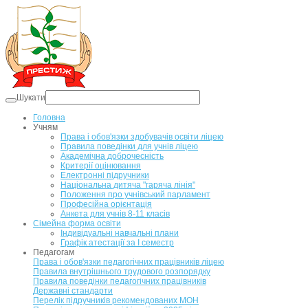
Шукати
Головна
Учням
Права і обов'язки здобувачів освіти ліцею
Правила поведінки для учнів ліцею
Академічна доброчесність
Критерії оцінювання
Електронні підручники
Національна дитяча "гаряча лінія"
Положення про учнівський парламент
Професійна орієнтація
Анкета для учнів 8-11 класів
Сімейна форма освіти
Індивідуальні навчальні плани
Графік атестації за І семестр
Педагогам
Права і обов'язки педагогічних працівників ліцею
Правила внутрішнього трудового розпорядку
Правила поведінки педагогічних працівників
Державні стандарти
Перелік підручників рекомендованих МОН