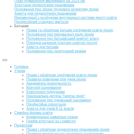
План підвищення кваліфікації на 2025 рік
Атестація педагогічних працівників
Положення про збори трудового колективу ліцею
Анкета для педагогічних працівників
Рекомендації з розбудови внутрішньої системи якості освіти
Професійний стандарт вчителя
Батькам
Права та обов'язки батьків здобувачів освіти ліцею
Положення про піклувальну раду ліцею
Положення про батьківський комітет класу
Порядок надання платних освітніх послуг
Анкета для батьків
Положення про пропускний режим
Головна
Учням
Права і обов'язки здобувачів освіти ліцею
Правила поведінки для учнів ліцею
Академічна доброчесність
Критерії оцінювання
Електронні підручники
Національна дитяча "гаряча лінія"
Положення про учнівський парламент
Професійна орієнтація
Анкета для учнів 8-11 класів
Сімейна форма освіти
Індивідуальні навчальні плани
Графік атестації за І семестр
Педагогам
Права і обов'язки педагогічних працівників ліцею
Правила внутрішнього трудового розпорядку