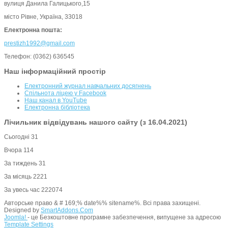
вулиця Данила Галицького,15
місто Рівне, Україна, 33018
Електронна пошта:
prestizh1992@gmail.com
Телефон: (0362) 636545
Наш інформаційний простір
Електронний журнал навчальних досягнень
Спільнота ліцею у Facebook
Наш канал в YouTube
Електронна бібліотека
Лічильник відвідувань нашого сайту (з 16.04.2021)
Сьогодні
31
Вчора
114
За тиждень
31
За місяць
2221
За увесь час
222074
Авторське право & # 169;% date%% sitename%. Всі права захищені.
Designed by
SmartAddons.Com
Joomla!
- це Безкоштовне програмне забезпечення, випущене за адресою
Template Settings