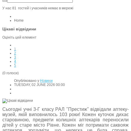
У нас 81 гостей i учасників немає в мережі
Home
Цікаві відвідини
Оцініть цей елемент
1
2
3
4
5
(0 голоси)
Опубліковано у
Новини
TUESDAY, 02 JUNE 2026 00:00
Сьогодні учні 3-Г класу РАЛ "Престиж" відвідали аптеку-
музей, якій виповнилось 103 роки! Кожен куточок дихає
старовиною, предмети колишніх аптекарів переносили
дітей у старе місто Рівне. Кожен міг потримати саквояж
аптекаря, зрозуміти, що нелегка це була справа.