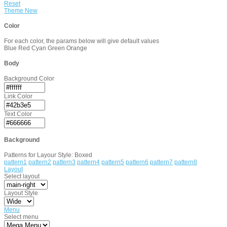
Reset
Theme
New
Color
For each color, the params below will give default values
Blue
Red
Cyan
Green
Orange
Body
Background Color
Link Color
Text Color
Background
Patterns for Layour Style: Boxed
pattern1
pattern2
pattern3
pattern4
pattern5
pattern6
pattern7
pattern8
Layout
Select layout
Layout Style
Menu
Select menu