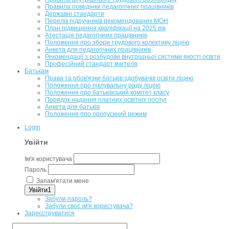
Правила поведінки педагогічних працівників
Державні стандарти
Перелік підручників рекомендованих МОН
План підвищення кваліфікації на 2025 рік
Атестація педагогічних працівників
Положення про збори трудового колективу ліцею
Анкета для педагогічних працівників
Рекомендації з розбудови внутрішньої системи якості освіти
Професійний стандарт вчителя
Батькам
Права та обов'язки батьків здобувачів освіти ліцею
Положення про піклувальну раду ліцею
Положення про батьківський комітет класу
Порядок надання платних освітніх послуг
Анкета для батьків
Положення про пропускний режим
Login
Увійти
Ім'я користувача
Пароль
Запам'ятати мене
Увійти1
Забули пароль?
Забули своє ім'я користувача?
Зареєструватися