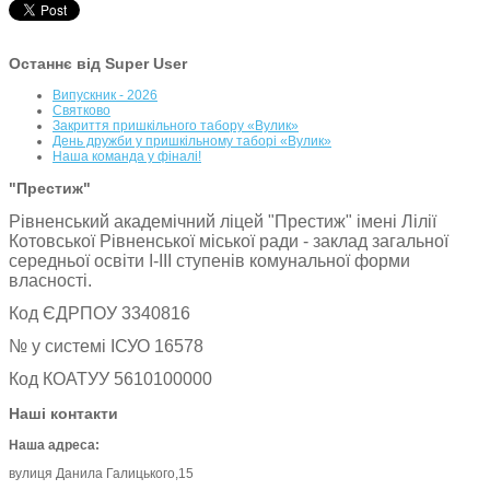
Останнє від Super User
Випускник - 2026
Святково
Закриття пришкільного табору «Вулик»
День дружби у пришкільному таборі «Вулик»
Наша команда у фіналі!
"Престиж"
Рівненський академічний ліцей "Престиж" імені Лілії
Котовської Рівненської міської ради - заклад загальної
середньої освіти І-ІІІ ступенів комунальної форми
власності.
Код ЄДРПОУ 3340816
№ у системі ІСУО 16578
Код КОАТУУ 5610100000
Наші контакти
Наша адреса:
вулиця Данила Галицького,15