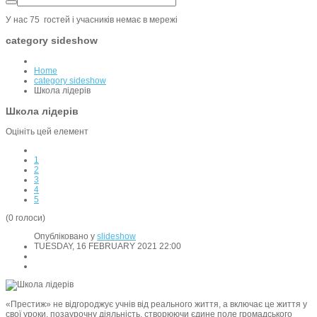
У нас 75 гостей i учасників немає в мережі
category sideshow
Home
category sideshow
Школа лідерів
Школа лідерів
Оцініть цей елемент
1
2
3
4
5
(0 голоси)
Опубліковано у
slideshow
TUESDAY, 16 FEBRUARY 2021 22:00
«Престиж» не відгороджує учнів від реального життя, а включає це життя у
свої уроки, позаурочну діяльність, створюючи єдине поле громадського