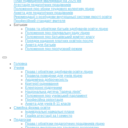
План підвищення кваліфікації на 2025 рік
Атестація педагогічних працівників
Положення про збори трудового колективу ліцею
Анкета для педагогічних працівників
Рекомендації з розбудови внутрішньої системи якості освіти
Професійний стандарт вчителя
Батькам
Права та обов'язки батьків здобувачів освіти ліцею
Положення про піклувальну раду ліцею
Положення про батьківський комітет класу
Порядок надання платних освітніх послуг
Анкета для батьків
Положення про пропускний режим
Головна
Учням
Права і обов'язки здобувачів освіти ліцею
Правила поведінки для учнів ліцею
Академічна доброчесність
Критерії оцінювання
Електронні підручники
Національна дитяча "гаряча лінія"
Положення про учнівський парламент
Професійна орієнтація
Анкета для учнів 8-11 класів
Сімейна форма освіти
Індивідуальні навчальні плани
Графік атестації за І семестр
Педагогам
Права і обов'язки педагогічних працівників ліцею
Правила внутрішнього трудового розпорядку