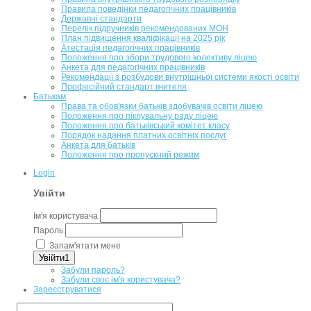
Правила поведінки педагогічних працівників
Державні стандарти
Перелік підручників рекомендованих МОН
План підвищення кваліфікації на 2025 рік
Атестація педагогічних працівників
Положення про збори трудового колективу ліцею
Анкета для педагогічних працівників
Рекомендації з розбудови внутрішньої системи якості освіти
Професійний стандарт вчителя
Батькам
Права та обов'язки батьків здобувачів освіти ліцею
Положення про піклувальну раду ліцею
Положення про батьківський комітет класу
Порядок надання платних освітніх послуг
Анкета для батьків
Положення про пропускний режим
Login
Увійти
Ім'я користувача
Пароль
Запам'ятати мене
Увійти1
Забули пароль?
Забули своє ім'я користувача?
Зареєструватися