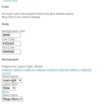
Color
For each color, the params below will give default values
Blue
Red
Cyan
Green
Orange
Body
Background Color
Link Color
Text Color
Background
Patterns for Layour Style: Boxed
pattern1
pattern2
pattern3
pattern4
pattern5
pattern6
pattern7
pattern8
Layout
Select layout
Layout Style
Menu
Select menu