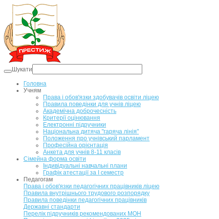
Шукати
Головна
Учням
Права і обов'язки здобувачів освіти ліцею
Правила поведінки для учнів ліцею
Академічна доброчесність
Критерії оцінювання
Електронні підручники
Національна дитяча "гаряча лінія"
Положення про учнівський парламент
Професійна орієнтація
Анкета для учнів 8-11 класів
Сімейна форма освіти
Індивідуальні навчальні плани
Графік атестації за І семестр
Педагогам
Права і обов'язки педагогічних працівників ліцею
Правила внутрішнього трудового розпорядку
Правила поведінки педагогічних працівників
Державні стандарти
Перелік підручників рекомендованих МОН