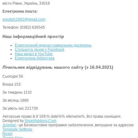
місто Рівне, Україна, 33018
Електронна пошта:
prestizh1992@gmail.com
Телефон: (0362) 636545
Наш інформаційний простір
Електронний журнал навчальних досягнень
Спільнота ліцею у Facebook
Наш канал в YouTube
Електронна бібліотека
Лічильник відвідувань нашого сайту (з 16.04.2021)
Сьогодні
56
Вчора
153
За тиждень
1132
За місяць
1886
За увесь час
221739
Авторське право & # 169;% date%% sitename%. Всі права захищені.
Designed by
SmartAddons.Com
Joomla!
- це Безкоштовне програмне забезпечення, випущене за адресою
Template Settings
Reset
Theme
New