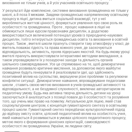
виховання не тільки учнів, а й усіх учасників освітнього процесу.
У результаті йде комплексне, системне виховання громадянина не тільки у
школі, а й поза її межами. Завдяки громадянсько напрямленому освітньому
процесу в ліцеї, дитина вчиться соціальній взаємодії, тут у неї
виробляються життєві цінності, формується уявлення про свою роль як
особистості та громадянина. Проте , процес навчання в ліцеї не
обмежується лише курсом правознавчх дисциплін, а додатково
використовується величезний потенціал уроків із природничо-наукових
дисциплін, тобто інтегрується громадянська освіта та виховання в освітній
процес. Також , вчителі школи прагнуть створити таку атмосферу у класі, де
вчитель поважає гідність та права кожного учня, де заохочуються
відповідальність, активність, прояв лідерських якостей. На будь-якому уроці
вчителі прагнуть використовувати інтерактивні методики викладання, а
також упроваджувати їх у позаурочні заходи та діяльність органів
шкільного самоврядування. Усе це спрямовано на те, щоб демократичне
навчання розвивало критичне мислення, за допомогою якого майбутні
громадяни будуть генерувати й реалізовувати ідеї, що здійснюють
позитивний вплив на суспільство, вирішуючи різні проблеми та регулюючи
конфліктні ситуації. Демократичне навчання, впроваджуване педагогами
школи , ставить своєю метою виховання в учнів громадської активності та
відповідальності, а не бездумної слухняності, виключає авторитаризм як
педагогічну умову. Будь-яка активна творча діяльність дитини на уроці
заохочується й аналізується з позиції поваги до її особистості та розуміння
того, що учень має право на помилку. Актуальною для ліцею, який став
соціокультурним центром, є концепція гуманітарного синтезу в освітньому
процесі школи. Гуманітарний синтез передбачає культурологічний підхід
до відбору змісту освіти, цілісний педагогічний вплив на особистість учня,
який навчається й розвивається в умовах цілісного педагогічного процесу,
метою якого є формування ціннісних орієнтацій, самосвідомості
особистості як громадянина України, як людини світу.